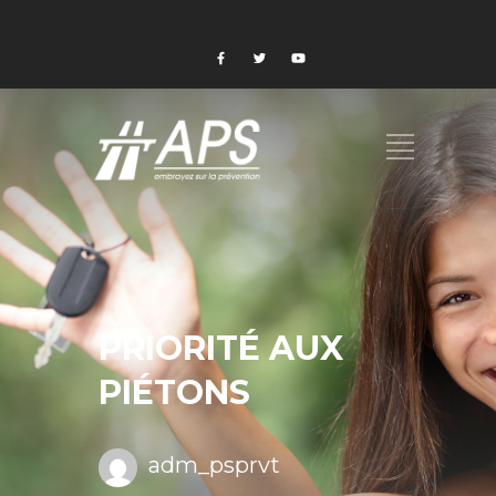
PRIORITÉ AUX
PIÉTONS
adm_psprvt