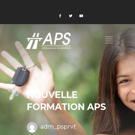
NOUVELLE
FORMATION APS
adm_psprvt