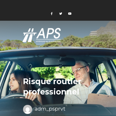
Risque routier
professionnel
adm_psprvt